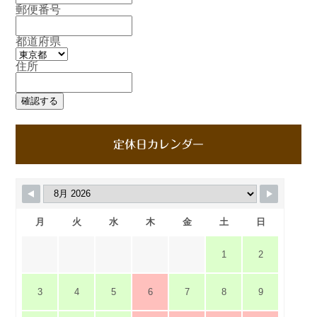
郵便番号
都道府県
住所
定休日カレンダー
月
火
水
木
金
土
日
1
2
3
4
5
6
7
8
9