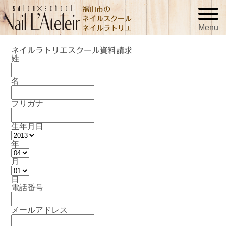
福山市の
ネイルスクール
Menu
ネイルラトリエ
ネイルラトリエスクール資料請求
姓
名
フリガナ
生年月日
年
月
日
電話番号
メールアドレス