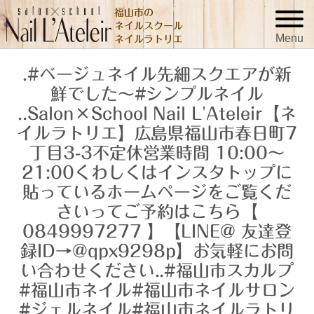
福山市の
ネイルスクール
Menu
ネイルラトリエ
.#ベージュネイル先細スクエアが新
鮮でした〜️#シンプルネイル
..Salon×School Nail L'Ateleir【ネ
イルラトリエ】広島県福山市春日町7
丁目3-3不定休営業時間 10:00〜
21:00くわしくはインスタトップに
貼っているホームページをご覧くだ
さいってご予約はこちら【
0849997277 】【LINE@ 友達登
録ID→@qpx9298p】お気軽にお問
い合わせください..#福山市スカルプ
#福山市ネイル#福山市ネイルサロン
#ジェルネイル#福山市ネイルラトリ