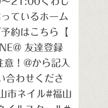
0〜21:00くわし
貼っているホーム
ご予約はこちら【
INE@ 友達登録
 ↑注意！@から記入
い合わせくださ
福山市ネイル#福山