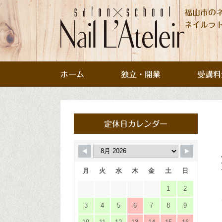
福山市の
ネイルラ
ホーム
独立・開業
受講料
定休日カレンダー
月
火
水
木
金
土
日
1
2
3
4
5
6
7
8
9