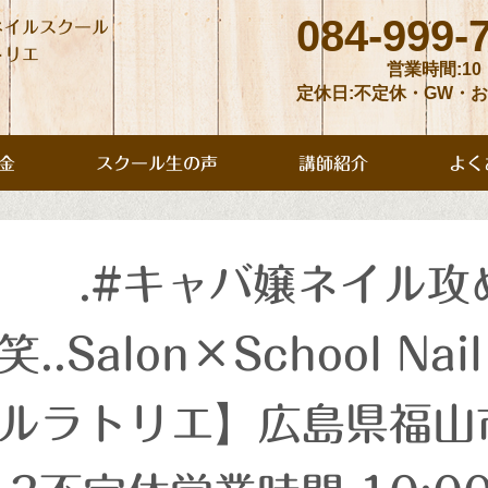
084-999-
ネイルスクール
トリエ
営業時間:10
定休日:不定休・GW・
金
スクール生の声
講師紹介
よく
.#キャバ嬢ネイル攻
笑..Salon×School Nai
ルラトリエ】広島県福山市