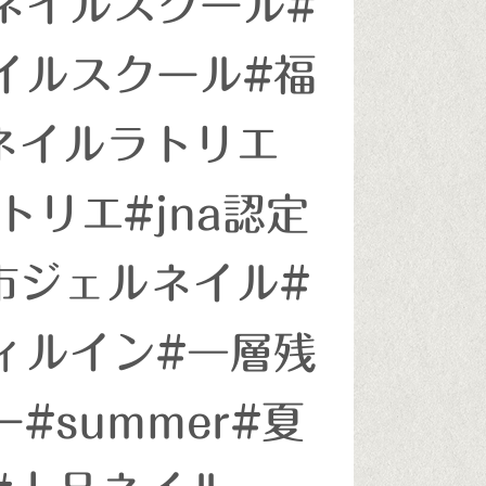
ネイルスクール#
イルスクール#福
ネイルラトリエ
市ラトリエ#jna認定
市ジェルネイル#
ィルイン#一層残
#summer#夏