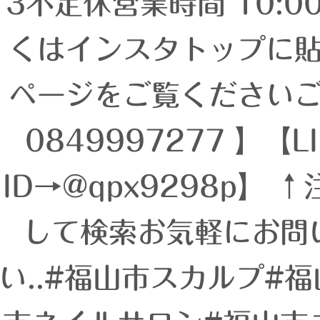
3不定休営業時間 10:0
くはインスタトップに
ページをご覧ください
0849997277 】【L
ID→@qpx9298p】
して検索お気軽にお問
い..#福山市スカルプ#