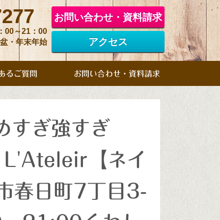
7277
お問い合わせ・資料請求
：00～21：00
アクセス
お盆・年末年始
あるご質問
お問い合わせ・資料請求
めすぎ強すぎ
l L'Ateleir【ネイ
春日町7丁目3-